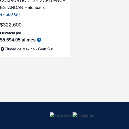
COMBUSTION 1.6L XCELLENCE
ESTANDAR Hatchback
47,300 km
$
322
,
600
Llévatelo por
$
5
,
694
.
05
al mes
Ciudad de México - Gran Sur