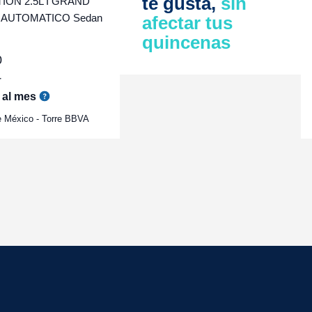
te gusta,
sin
ON 2.5L I GRAND
 AUTOMATICO Sedan
afectar tus
quincenas
0
r
al mes
e México - Torre BBVA