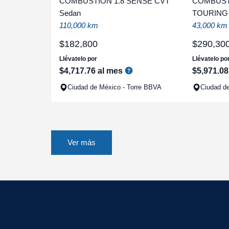
COMBUSTION 1.8 SENSE CVT
COMBUSTI
Sedan
TOURING
110,000 km
43,000 km
$
182
,
800
$
290
,
30
Llévatelo por
Llévatelo po
$
4
,
717
.
76
al mes
$
5
,
971
.
08
Ciudad de México - Torre BBVA
Ciudad d
Ver más