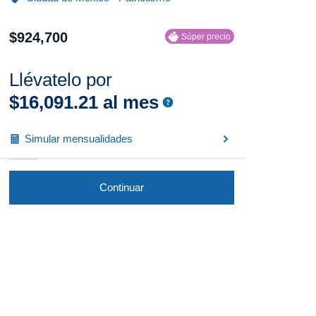
$
924
,
700
Súper precio
Llévatelo por
$
16
,
091
.
21
al mes
Simular mensualidades
Continuar