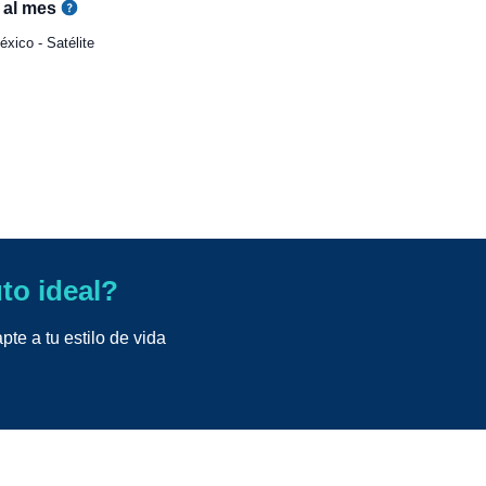
al mes
xico - Satélite
uto ideal?
te a tu estilo de vida