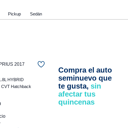
Pickup
Sedán
PRIUS 2017
Compra el auto
seminuevo que
1.8L HYBRID
te gusta,
sin
CVT Hatchback
afectar tus
quincenas
0
cio
r