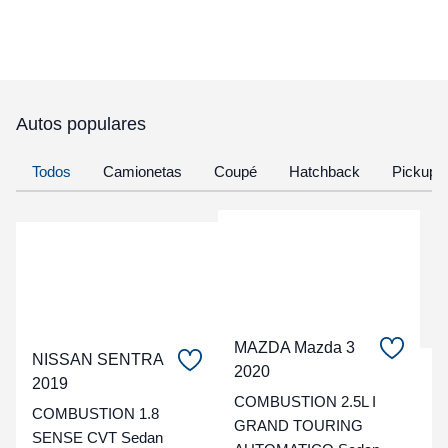
Autos populares
Todos
Camionetas
Coupé
Hatchback
Pickup
MAZDA Mazda 3
NISSAN SENTRA
2020
C
2019
COMBUSTION 2.5L I
COMBUSTION 1.8
t
GRAND TOURING
SENSE CVT Sedan