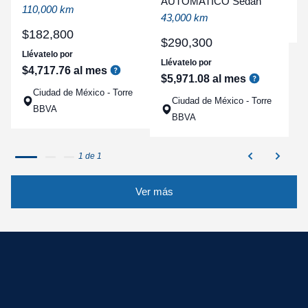
AUTOMATICO Sedan
a
110,000 km
43,000 km
q
$
182
,
800
$
290
,
300
Llévatelo por
Llévatelo por
$
4
,
717
.
76
al mes
$
5
,
971
.
08
al mes
Ciudad de México - Torre
Ciudad de México - Torre
BBVA
BBVA
1 de 1
Ver más