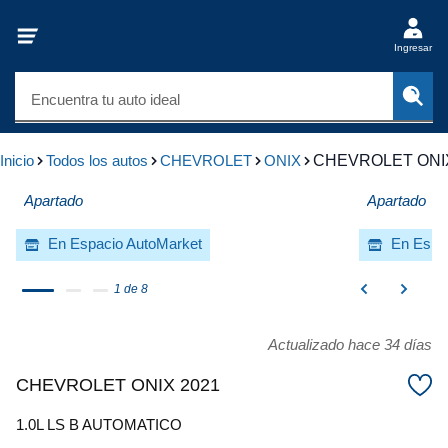
Ingresar
Encuentra tu auto ideal
Inicio
Todos los autos
CHEVROLET
ONIX
CHEVROLET ONIX
Apartado
Apartado
En Espacio AutoMarket
En Espa
1 de 8
Actualizado hace 34 días
CHEVROLET ONIX 2021
1.0L LS B AUTOMATICO