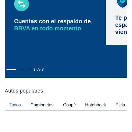
Te pr
Cuentas con el respaldo de
espac
BBVA en todo momento
viene
1 de 3
Autos populares
Todos
Camionetas
Coupé
Hatchback
Pickup