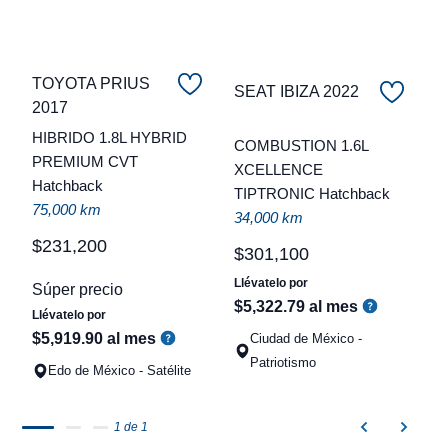
TOYOTA PRIUS
SEAT IBIZA 2022
2017
C
HIBRIDO 1.8L HYBRID
COMBUSTION 1.6L
PREMIUM CVT
t
XCELLENCE
Hatchback
TIPTRONIC Hatchback
a
75,000 km
34,000 km
q
$
231
,
200
$
301
,
100
Llévatelo por
Súper precio
$
5
,
322
.
79
al mes
Llévatelo por
$
5
,
919
.
90
al mes
Ciudad de México -
Patriotismo
Edo de México - Satélite
1 de 1