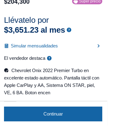
$
204
,
300
Súper precio
Llévatelo por
$
3
,
651
.
23
al mes
Simular mensualidades
El vendedor destaca
Chevrolet Onix 2022 Premier Turbo en
excelente estado automático. Pantalla táctil con
Apple CarPlay y AA, Sistema ON STAR, piel,
VE, 6 BA. Boton encen
Continuar