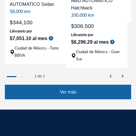
AWD AUTOMATICO
AUTOMATICO Sedan
a
Hatchback
58,000 km
q
100,000 km
$
344
,
100
$
306
,
500
Llévatelo por
Llévatelo por
$
7
,
051
.
10
al mes
$
6
,
296
.
29
al mes
Ciudad de México - Torre
Ciudad de México - Gran
BBVA
Sur
1 de 1
Ver más