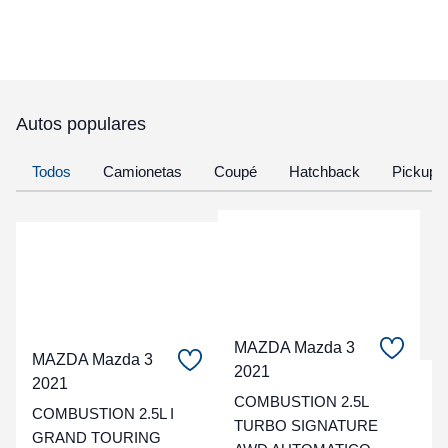
Autos populares
Todos
Camionetas
Coupé
Hatchback
Pickup
MAZDA Mazda 3
MAZDA Mazda 3
2021
2021
C
COMBUSTION 2.5L
COMBUSTION 2.5L I
TURBO SIGNATURE
t
GRAND TOURING