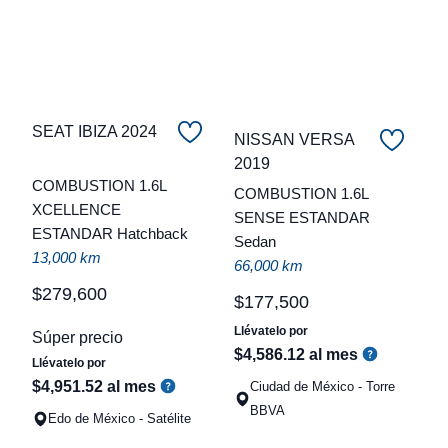
SEAT IBIZA 2024
NISSAN VERSA
2019
C
COMBUSTION 1.6L
COMBUSTION 1.6L
XCELLENCE
t
SENSE ESTANDAR
ESTANDAR Hatchback
Sedan
a
13,000 km
66,000 km
q
$
279
,
600
$
177
,
500
Llévatelo por
Súper precio
$
4
,
586
.
12
al mes
Llévatelo por
$
4
,
951
.
52
al mes
Ciudad de México - Torre
BBVA
Edo de México - Satélite