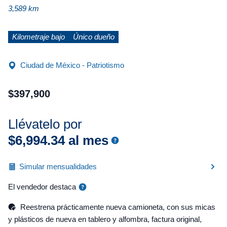
3,589 km
Kilometraje bajo
Único dueño
Ciudad de México - Patriotismo
$
397
,
900
Llévatelo por
$
6
,
994
.
34
al mes
Simular mensualidades
El vendedor destaca
Reestrena prácticamente nueva camioneta, con sus micas
y plásticos de nueva en tablero y alfombra, factura original,