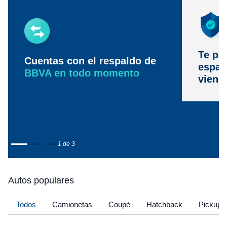
Te pr
Cuentas con el respaldo de
espac
BBVA en todo momento
viene
1 de 3
Autos populares
Todos
Camionetas
Coupé
Hatchback
Pickup