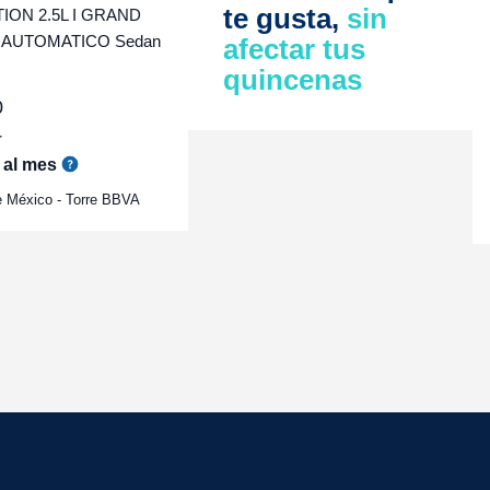
te gusta,
sin
ON 2.5L I GRAND
 AUTOMATICO Sedan
afectar tus
quincenas
0
r
al mes
e México - Torre BBVA