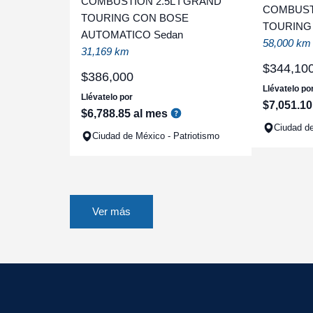
COMBUSTION 2.5L I GRAND
COMBUSTI
TOURING CON BOSE
TOURING
AUTOMATICO Sedan
58,000 km
31,169 km
$
344
,
10
$
386
,
000
Llévatelo po
Llévatelo por
$
7
,
051
.
10
$
6
,
788
.
85
al mes
Ciudad d
Ciudad de México - Patriotismo
Ver más