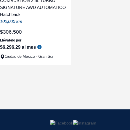
COMBUSTION 2.5L TURBO
SIGNATURE AWD AUTOMATICO
Hatchback
100,000 km
$
306
,
500
Llévatelo por
$
6
,
296
.
29
al mes
Ciudad de México - Gran Sur