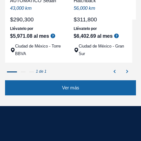
AUTOMATICO Sedan
Hatchback
a
43,000 km
56,000 km
q
$
290
,
300
$
311
,
800
Llévatelo por
Llévatelo por
$
5
,
971
.
08
al mes
$
6
,
402
.
69
al mes
Ciudad de México - Torre
Ciudad de México - Gran
BBVA
Sur
1 de 1
Ver más