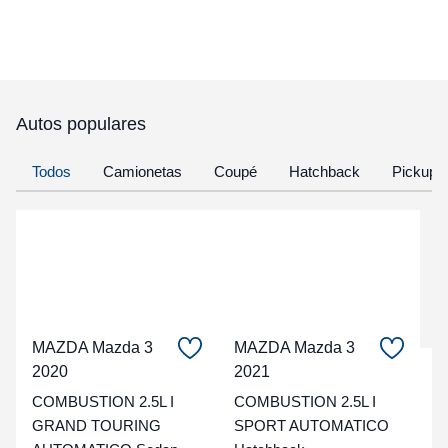
Autos populares
Todos
Camionetas
Coupé
Hatchback
Pickup
MAZDA Mazda 3
MAZDA Mazda 3
2020
2021
C
COMBUSTION 2.5L I
COMBUSTION 2.5L I
t
GRAND TOURING
SPORT AUTOMATICO