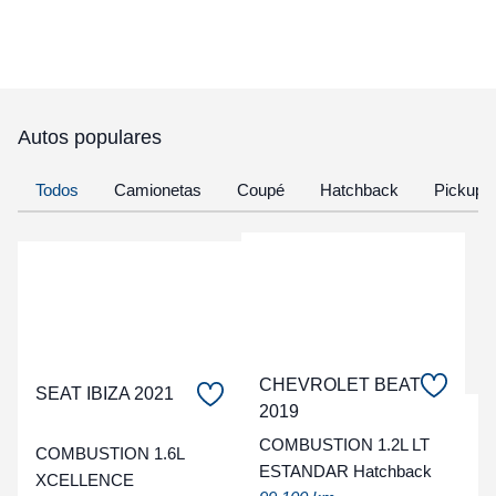
Autos populares
Todos
Camionetas
Coupé
Hatchback
Pickup
CHEVROLET BEAT
SEAT IBIZA 2021
2019
C
COMBUSTION 1.2L LT
COMBUSTION 1.6L
ESTANDAR Hatchback
t
XCELLENCE