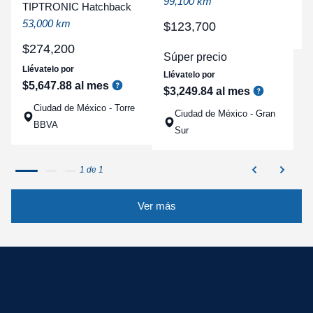
99,100 km
TIPTRONIC Hatchback
a
53,000 km
q
$
123
,
700
$
274
,
200
Súper precio
Llévatelo por
Llévatelo por
$
5
,
647
.
88
al mes
$
3
,
249
.
84
al mes
Ciudad de México - Torre
Ciudad de México - Gran
BBVA
Sur
1 de 1
Ver más