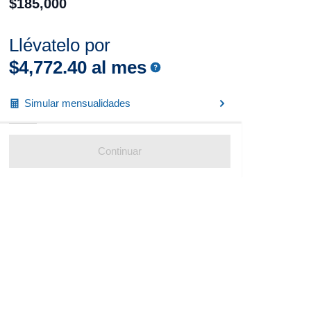
$
185
,
000
Llévatelo por
$
4
,
772
.
40
al mes
Simular mensualidades
Continuar