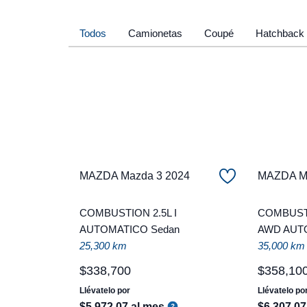
Todos
Camionetas
Coupé
Hatchback
MAZDA Mazda 3 2024
MAZDA Ma
COMBUSTION 2.5L I
COMBUSTI
AUTOMATICO Sedan
AWD AUT
25,300 km
35,000 km
$
338
,
700
$
358
,
10
Llévatelo por
Llévatelo po
$
5
,
972
.
07
al mes
$
6
,
307
.
07