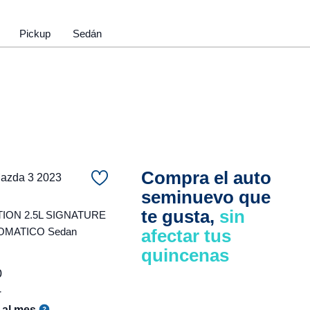
Pickup
Sedán
Compra el auto
zda 3 2023
seminuevo que
te gusta,
sin
ON 2.5L SIGNATURE
OMATICO Sedan
afectar tus
quincenas
0
r
al mes