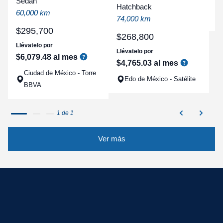
Sedan
a
Hatchback
60,000 km
q
74,000 km
$
295
,
700
$
268
,
800
Llévatelo por
Llévatelo por
$
6
,
079
.
48
al mes
$
4
,
765
.
03
al mes
Ciudad de México - Torre
Edo de México - Satélite
BBVA
1 de 1
Ver más