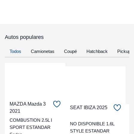
Autos populares
Todos
Camionetas
Coupé
Hatchback
Pickup
MAZDA Mazda 3
SEAT IBIZA 2025
2021
C
COMBUSTION 2.5L I
NO DISPONIBLE 1.6L
t
SPORT ESTANDAR
STYLE ESTANDAR