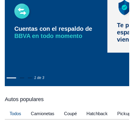
Te pr
Cuentas con el respaldo de
espac
BBVA en todo momento
viene
1 de 3
Autos populares
Todos
Camionetas
Coupé
Hatchback
Pickup