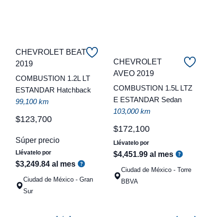
CHEVROLET BEAT
CHEVROLET
2019
C
AVEO 2019
COMBUSTION 1.2L LT
COMBUSTION 1.5L LTZ
ESTANDAR Hatchback
t
E ESTANDAR Sedan
99,100 km
a
103,000 km
q
$
123
,
700
$
172
,
100
Súper precio
Llévatelo por
Llévatelo por
$
4
,
451
.
99
al mes
$
3
,
249
.
84
al mes
Ciudad de México - Torre
Ciudad de México - Gran
BBVA
Sur