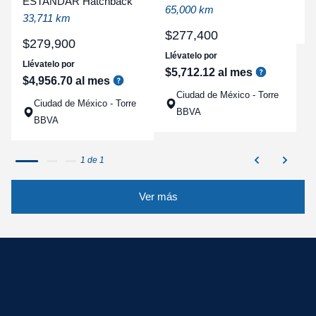
ESTANDAR Hatchback
a
65,000 km
33,711 km
q
$
277
,
400
$
279
,
900
Llévatelo por
Llévatelo por
$
5
,
712
.
12
al mes
$
4
,
956
.
70
al mes
Ciudad de México - Torre
Ciudad de México - Torre
BBVA
BBVA
1 de 1
Ver más