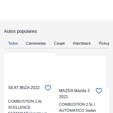
Autos populares
Todos
Camionetas
Coupé
Hatchback
Pickup
SEAT IBIZA 2022
MAZDA Mazda 3
C
2021
COMBUSTION 1.6L
COMBUSTION 2.5L I
t
XCELLENCE
AUTOMATICO Sedan