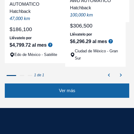
AWD AUTOMATICO
AUTOMATICO
a
Hatchback
Hatchback
q
100,000 km
47,000 km
$
306
,
500
$
186
,
100
Llévatelo por
Llévatelo por
$
6
,
296
.
29
al mes
$
4
,
799
.
72
al mes
Ciudad de México - Gran
Edo de México - Satélite
Sur
1 de 1
Ver más