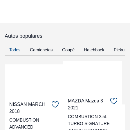
Autos populares
Todos
Camionetas
Coupé
Hatchback
Pickup
MAZDA Mazda 3
NISSAN MARCH
2021
2018
C
COMBUSTION 2.5L
COMBUSTION
TURBO SIGNATURE
t
ADVANCED