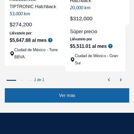
t
Hatchback
TIPTRONIC Hatchback
a
20,000 km
53,000 km
q
$
312
,
000
$
274
,
200
Súper precio
Llévatelo por
Llévatelo por
$
5
,
647
.
88
al mes
$
5
,
511
.
01
al mes
Ciudad de México - Torre
Ciudad de México - Gran
BBVA
Sur
1 de 1
Ver más