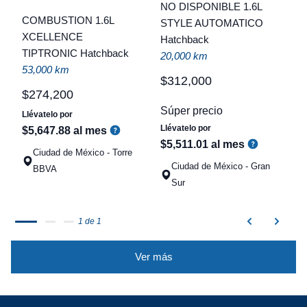
C
NO DISPONIBLE 1.6L
COMBUSTION 1.6L
STYLE AUTOMATICO
t
XCELLENCE
Hatchback
TIPTRONIC Hatchback
a
20,000 km
53,000 km
q
$
312
,
000
$
274
,
200
Súper precio
Llévatelo por
Llévatelo por
$
5
,
647
.
88
al mes
$
5
,
511
.
01
al mes
Ciudad de México - Torre
Ciudad de México - Gran
BBVA
Sur
1 de 1
Ver más