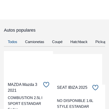
Autos populares
Todos
Camionetas
Coupé
Hatchback
Pickup
MAZDA Mazda 3
SEAT IBIZA 2025
2021
C
COMBUSTION 2.5L I
NO DISPONIBLE 1.6L
t
SPORT ESTANDAR
STYLE ESTANDAR