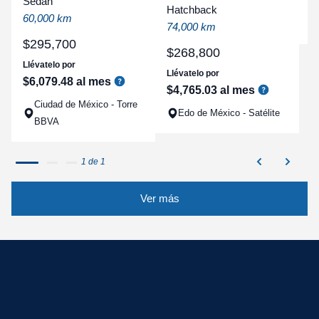
Sedan
a
Hatchback
60,000 km
q
74,000 km
$
295
,
700
$
268
,
800
Llévatelo por
Llévatelo por
$
6
,
079
.
48
al mes
$
4
,
765
.
03
al mes
Ciudad de México - Torre
Edo de México - Satélite
BBVA
1 de 1
Ver más