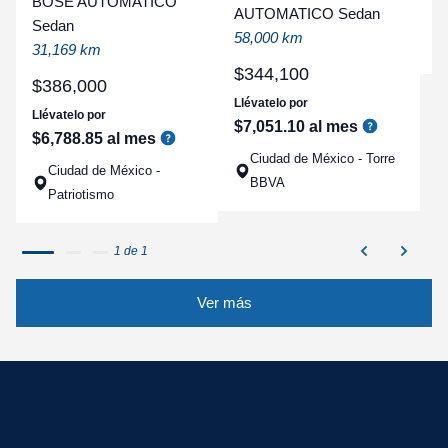
BOSE AUTOMATICO
AUTOMATICO Sedan
a
Sedan
58,000 km
q
31,169 km
$
344
,
100
$
386
,
000
Llévatelo por
Llévatelo por
$
7
,
051
.
10
al mes
$
6
,
788
.
85
al mes
Ciudad de México - Torre
Ciudad de México -
BBVA
Patriotismo
1 de 1
Ver más