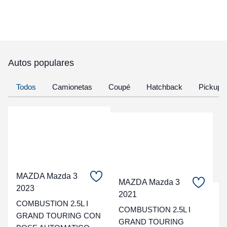
Autos populares
Todos
Camionetas
Coupé
Hatchback
Pickup
MAZDA Mazda 3
MAZDA Mazda 3
2023
2021
C
COMBUSTION 2.5L I
COMBUSTION 2.5L I
GRAND TOURING CON
t
GRAND TOURING