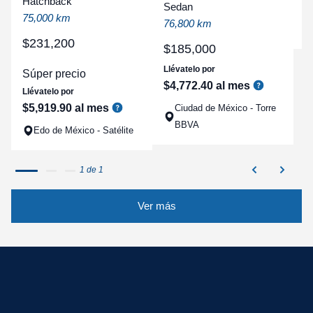
Hatchback
Sedan
a
75,000 km
76,800 km
q
$
231
,
200
$
185
,
000
Llévatelo por
Súper precio
$
4
,
772
.
40
al mes
Llévatelo por
$
5
,
919
.
90
al mes
Ciudad de México - Torre
BBVA
Edo de México - Satélite
1 de 1
Ver más