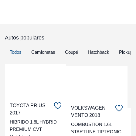
Autos populares
Todos
Camionetas
Coupé
Hatchback
Pickup
TOYOTA PRIUS
VOLKSWAGEN
2017
VENTO 2018
C
HIBRIDO 1.8L HYBRID
COMBUSTION 1.6L
PREMIUM CVT
t
STARTLINE TIPTRONIC