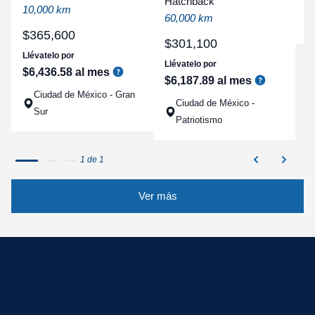
Hatchback
a
10,000 km
60,000 km
q
$
365
,
600
$
301
,
100
Llévatelo por
Llévatelo por
$
6
,
436
.
58
al mes
$
6
,
187
.
89
al mes
Ciudad de México - Gran
Ciudad de México -
Sur
Patriotismo
1 de 1
Ver más