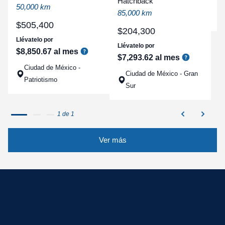
Hatchback
a
50,000 km
85,000 km
q
$
505
,
400
$
204
,
300
Llévatelo por
Llévatelo por
$
8
,
850
.
67
al mes
$
7
,
293
.
62
al mes
Ciudad de México -
Ciudad de México - Gran
Patriotismo
Sur
1 de 1
Ver más