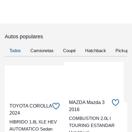
Autos populares
Todos
Camionetas
Coupé
Hatchback
Pickup
MAZDA Mazda 3
TOYOTA COROLLA
2016
C
2024
COMBUSTION 2.0L I
HIBRIDO 1.8L XLE HEV
t
TOURING ESTANDAR
AUTOMATICO Sedan