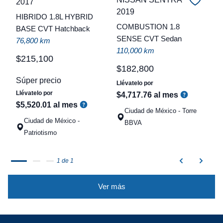
2017
C
2019
HIBRIDO 1.8L HYBRID
COMBUSTION 1.8
BASE CVT Hatchback
t
SENSE CVT Sedan
76,800 km
a
110,000 km
q
$
215
,
100
$
182
,
800
Súper precio
Llévatelo por
Llévatelo por
$
4
,
717
.
76
al mes
$
5
,
520
.
01
al mes
Ciudad de México - Torre
Ciudad de México -
BBVA
Patriotismo
1 de 1
Ver más