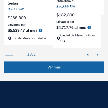
Hatchback
a
Sedan
136,000 km
q
95,000 km
$
182
,
800
$
268
,
800
Llévatelo por
Llévatelo por
$
4
,
717
.
76
al mes
$
5
,
539
.
47
al mes
Ciudad de México - Gran
Edo de México - Satélite
Sur
1 de 1
Ver más