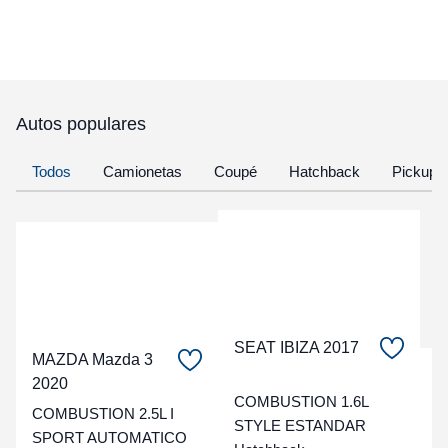
Autos populares
Todos
Camionetas
Coupé
Hatchback
Pickup
SEAT IBIZA 2017
MAZDA Mazda 3
C
2020
COMBUSTION 1.6L
COMBUSTION 2.5L I
t
STYLE ESTANDAR
SPORT AUTOMATICO