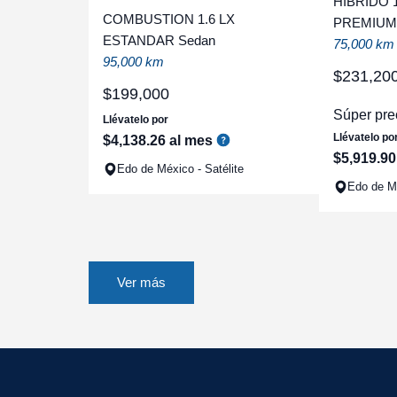
HIBRIDO 
COMBUSTION 1.6 LX
PREMIUM 
ESTANDAR Sedan
75,000 km
95,000 km
$
231
,
20
$
199
,
000
Súper pre
Llévatelo por
Llévatelo po
$
4
,
138
.
26
al mes
$
5
,
919
.
90
Edo de México - Satélite
Edo de Mé
Ver más