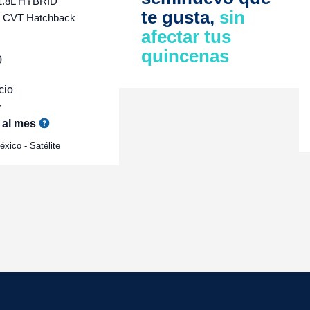
1.8L HYBRID
te gusta,
sin
CVT Hatchback
afectar tus
quincenas
0
cio
r
al mes
xico - Satélite