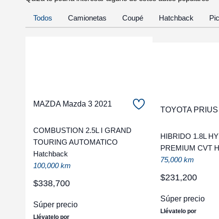
Todos
Camionetas
Coupé
Hatchback
Pi
MAZDA Mazda 3 2021
TOYOTA PRIUS
COMBUSTION 2.5L I GRAND
HIBRIDO 1.8L H
TOURING AUTOMATICO
PREMIUM CVT H
Hatchback
75,000 km
100,000 km
$
231
,
200
$
338
,
700
Súper precio
Súper precio
Llévatelo por
Llévatelo por