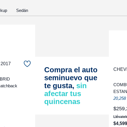
ckup
Sedán
 2017
Compra el auto
CHEV
seminuevo que
YBRID
te gusta,
sin
COMBU
atchback
ESTAN
afectar tus
20,258
quincenas
$
259
,
Llévatel
$
4
,
59