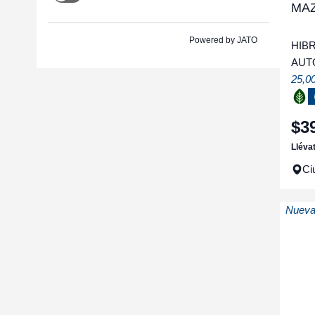
MAZ
Powered by JATO
HIBR
AUT
25,0
$
3
Lléva
Ci
Nueva