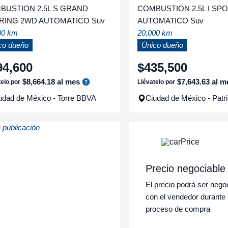
BUSTION 2.5L S GRAND
COMBUSTION 2.5L I SP
RING 2WD AUTOMATICO Suv
AUTOMATICO Suv
00 km
20,000 km
co dueño
Único dueño
94
,
600
$
435
,
500
$
8
,
664
.
18
al mes
$
7
,
643
.
63
al m
telo por
Llévatelo por
udad de México - Torre BBVA
Ciudad de México - Patr
 publicación
Precio negociable
El precio podrá ser nego
con el vendedor durante 
proceso de compra