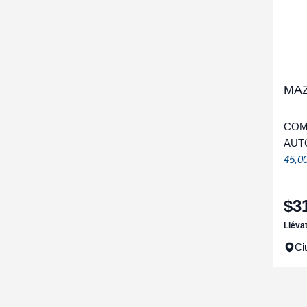
MAZ
COM
AUT
45,0
$
3
Lléva
Ci