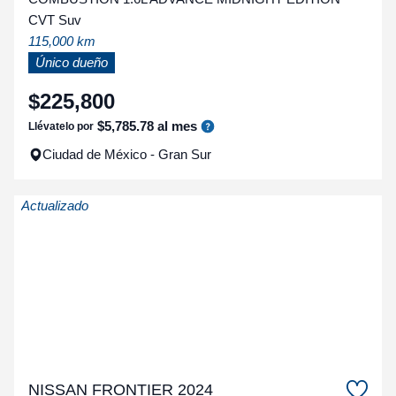
CVT Suv
115,000 km
Único dueño
$
225
,
800
$
5
,
785
.
78
al mes
Llévatelo por
Ciudad de México - Gran Sur
Actualizado
NISSAN FRONTIER 2024