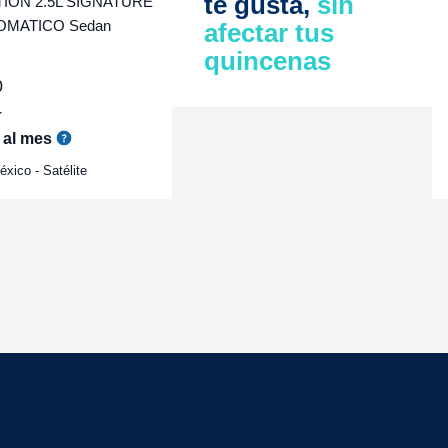
te gusta,
sin
ON 2.5L SIGNATURE
OMATICO Sedan
afectar tus
quincenas
0
r
al mes
xico - Satélite