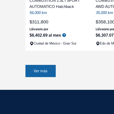
COMBUSTION 2.5L I SPORT
COMBUSTI
AUTOMATICO Hatchback
AWD AUT
56,000 km
35,000 km
$
311
,
800
$
358
,
10
Llévatelo por
Llévatelo po
$
6
,
402
.
69
al mes
$
6
,
307
.
07
Ciudad de México - Gran Sur
Edo de Mé
Ver más