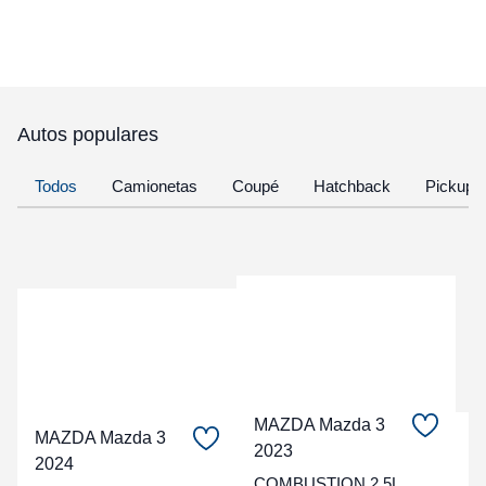
Autos populares
Todos
Camionetas
Coupé
Hatchback
Pickup
MAZDA Mazda 3
MAZDA Mazda 3
C
2023
2024
COMBUSTION 2.5L