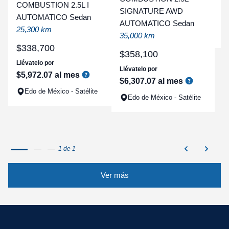
t
COMBUSTION 2.5L I
SIGNATURE AWD
AUTOMATICO Sedan
a
AUTOMATICO Sedan
25,300 km
q
35,000 km
$
338
,
700
$
358
,
100
Llévatelo por
Llévatelo por
$
5
,
972
.
07
al mes
$
6
,
307
.
07
al mes
Edo de México - Satélite
Edo de México - Satélite
1 de 1
Ver más