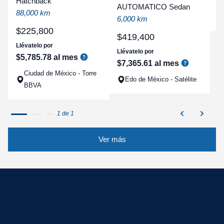
Hatchback
a
AUTOMATICO Sedan
88,000 km
q
6,000 km
$
225
,
800
$
419
,
400
Llévatelo por
Llévatelo por
$
5
,
785
.
78
al mes
$
7
,
365
.
61
al mes
Ciudad de México - Torre
Edo de México - Satélite
BBVA
1 de 1
Ver más