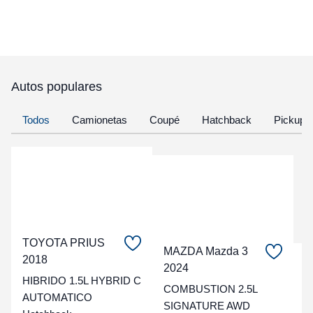
Autos populares
Todos
Camionetas
Coupé
Hatchback
Pickup
TOYOTA PRIUS
MAZDA Mazda 3
2018
C
2024
HIBRIDO 1.5L HYBRID C
COMBUSTION 2.5L
t
AUTOMATICO
SIGNATURE AWD