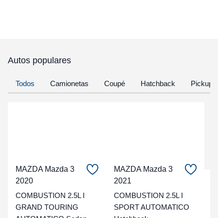
Autos populares
Todos
Camionetas
Coupé
Hatchback
Pickup
MAZDA Mazda 3
MAZDA Mazda 3
2020
2021
C
COMBUSTION 2.5L I
COMBUSTION 2.5L I
t
GRAND TOURING
SPORT AUTOMATICO