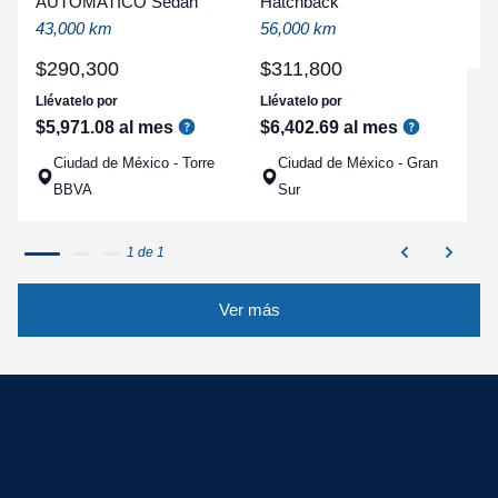
AUTOMATICO Sedan
Hatchback
a
43,000 km
56,000 km
q
$
290
,
300
$
311
,
800
Llévatelo por
Llévatelo por
$
5
,
971
.
08
al mes
$
6
,
402
.
69
al mes
Ciudad de México - Torre
Ciudad de México - Gran
BBVA
Sur
1 de 1
Ver más