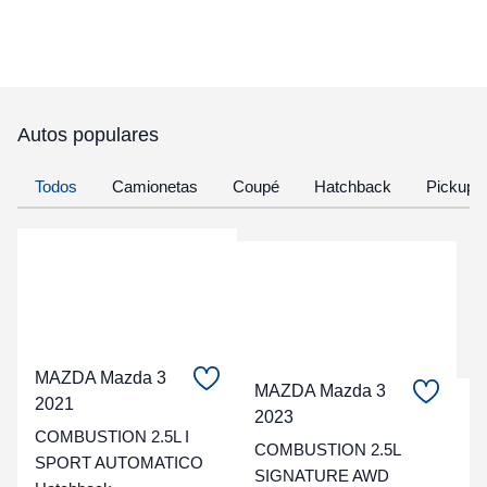
Autos populares
Todos
Camionetas
Coupé
Hatchback
Pickup
MAZDA Mazda 3
MAZDA Mazda 3
2021
C
2023
COMBUSTION 2.5L I
COMBUSTION 2.5L
t
SPORT AUTOMATICO
SIGNATURE AWD