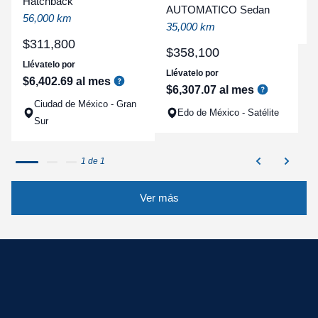
Hatchback
a
AUTOMATICO Sedan
56,000 km
q
35,000 km
$
311
,
800
$
358
,
100
Llévatelo por
Llévatelo por
$
6
,
402
.
69
al mes
$
6
,
307
.
07
al mes
Ciudad de México - Gran
Edo de México - Satélite
Sur
1 de 1
Ver más