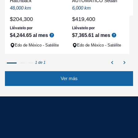
Hatchback
AUTOMATICO Sedan
q
48,000 km
6,000 km
$
204
,
300
$
419
,
400
Llévatelo por
Llévatelo por
$
4
,
244
.
65
al mes
$
7
,
365
.
61
al mes
Edo de México - Satélite
Edo de México - Satélite
1 de 1
Ver más