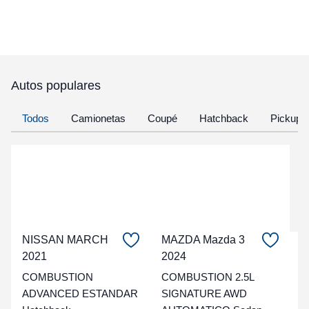
Autos populares
Todos
Camionetas
Coupé
Hatchback
Pickup
NISSAN MARCH
MAZDA Mazda 3
C
2021
2024
COMBUSTION
COMBUSTION 2.5L
t
ADVANCED ESTANDAR
SIGNATURE AWD
a