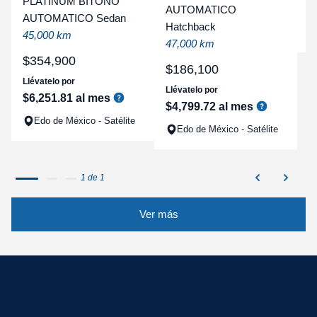
PLATINUM BITONO
AUTOMATICO
a
AUTOMATICO Sedan
Hatchback
q
45,000 km
47,000 km
$
354
,
900
$
186
,
100
Llévatelo por
Llévatelo por
$
6
,
251
.
81
al mes
$
4
,
799
.
72
al mes
Edo de México - Satélite
Edo de México - Satélite
1 de 1
Ver más