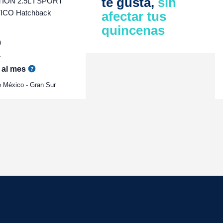
te gusta,
sin
ON 2.5L I SPORT
CO Hatchback
afectar tus
quincenas
0
r
al mes
 México - Gran Sur