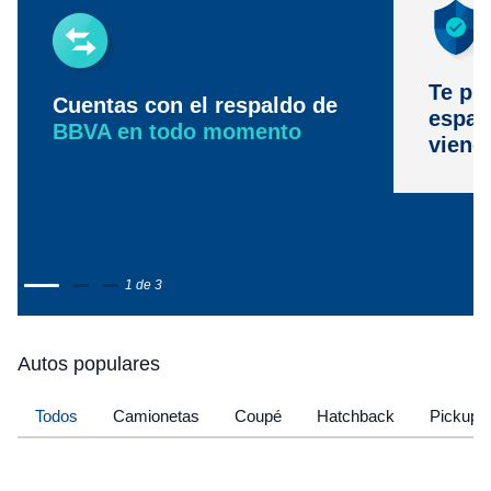
Te pr
Cuentas con el respaldo de
espac
BBVA en todo momento
viene
1 de 3
Autos populares
Todos
Camionetas
Coupé
Hatchback
Pickup