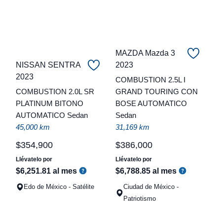
MAZDA Mazda 3
NISSAN SENTRA
2023
C
2023
COMBUSTION 2.5L I
COMBUSTION 2.0L SR
GRAND TOURING CON
t
PLATINUM BITONO
BOSE AUTOMATICO
a
AUTOMATICO Sedan
Sedan
q
45,000 km
31,169 km
$
354
,
900
$
386
,
000
Llévatelo por
Llévatelo por
$
6
,
251
.
81
al mes
$
6
,
788
.
85
al mes
Edo de México - Satélite
Ciudad de México -
Patriotismo