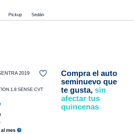
Pickup
Sedán
Compra el auto
SENTRA 2019
seminuevo que
te gusta,
sin
ON 1.8 SENSE CVT
afectar tus
m
quincenas
0
r
al mes