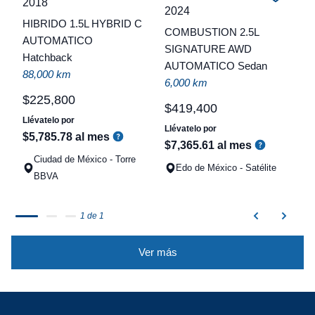
2018
C
2024
HIBRIDO 1.5L HYBRID C
COMBUSTION 2.5L
t
AUTOMATICO
SIGNATURE AWD
Hatchback
a
AUTOMATICO Sedan
88,000 km
q
6,000 km
$
225
,
800
$
419
,
400
Llévatelo por
Llévatelo por
$
5
,
785
.
78
al mes
$
7
,
365
.
61
al mes
Ciudad de México - Torre
Edo de México - Satélite
BBVA
1 de 1
Ver más