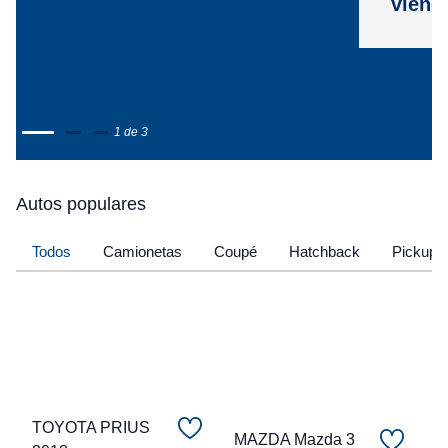
viene
1 de 3
Autos populares
Todos
Camionetas
Coupé
Hatchback
Pickup
TOYOTA PRIUS
MAZDA Mazda 3