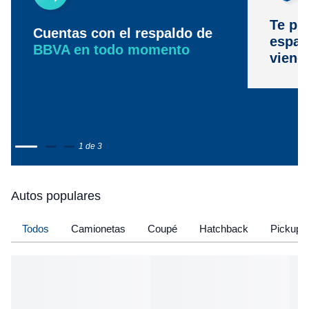
Te pr
Cuentas con el respaldo de
espac
BBVA en todo momento
viene
1 de 3
Autos populares
Todos
Camionetas
Coupé
Hatchback
Pickup