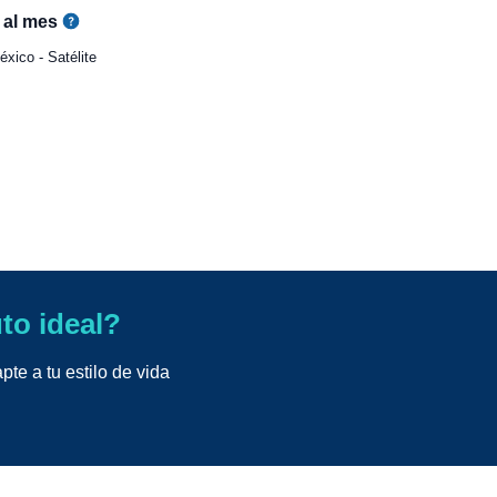
al mes
xico - Satélite
uto ideal?
te a tu estilo de vida