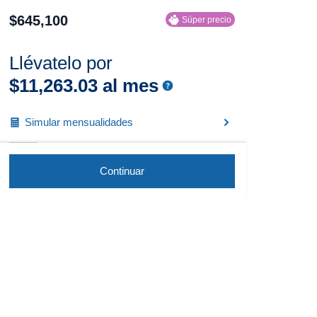
$
645
,
100
Súper precio
Llévatelo por
$
11
,
263
.
03
al mes
Simular mensualidades
Continuar