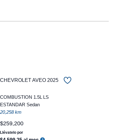
CHEVROLET AVEO 2025
COMBUSTION 1.5L LS
ESTANDAR Sedan
20,258 km
$
259
,
200
Llévatelo por
$
4
,
599
.
25
al mes