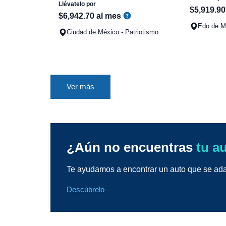
Llévatelo por
$
5
,
919
.
90
$
6
,
942
.
70
al mes
Edo de Mé
Ciudad de México - Patriotismo
Ver más
¿Aún no encuentras
tu a
Te ayudamos a encontrar un auto que se adap
Descúbrelo