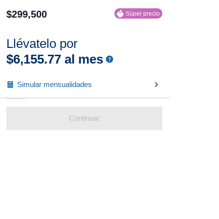
$
299
,
500
Súper precio
Llévatelo por
$
6
,
155
.
77
al mes
Simular mensualidades
Continuar