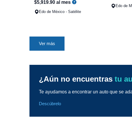
$
5
,
919
.
90
al mes
Edo de Mé
Edo de México - Satélite
Ver más
¿Aún no encuentras
tu a
Te ayudamos a encontrar un auto que se adap
Descúbrelo