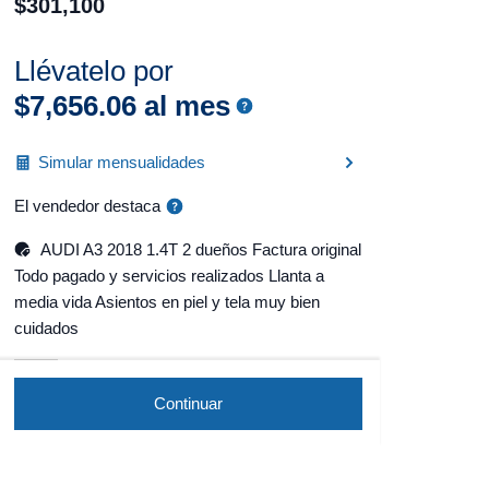
$
301
,
100
Llévatelo por
$
7
,
656
.
06
al mes
Simular mensualidades
El vendedor destaca
AUDI A3 2018 1.4T 2 dueños Factura original
Todo pagado y servicios realizados Llanta a
media vida Asientos en piel y tela muy bien
cuidados
Continuar