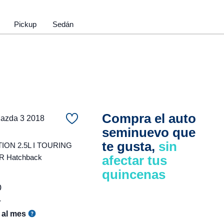
Pickup
Sedán
Compra el auto
zda 3 2018
seminuevo que
te gusta,
sin
ON 2.5L I TOURING
 Hatchback
afectar tus
quincenas
0
r
al mes