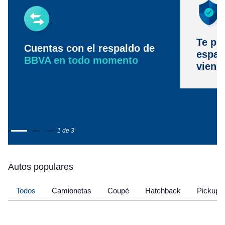
Te pr
Cuentas con el respaldo de
espac
BBVA en todo momento
viene
1 de 3
Autos populares
Todos
Camionetas
Coupé
Hatchback
Pickup