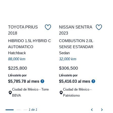
TOYOTA PRIUS
NISSAN SENTRA
2018
2023
C
HIBRIDO 1.5L HYBRID C
COMBUSTION 2.0L
t
AUTOMATICO
SENSE ESTANDAR
Hatchback
Sedan
a
88,000 km
32,000 km
q
$
225
,
800
$
306
,
500
Llévatelo por
Llévatelo por
$
5
,
785
.
78
al mes
$
5
,
416
.
03
al mes
Ciudad de México - Torre
Ciudad de México -
BBVA
Patriotismo
1 de 1