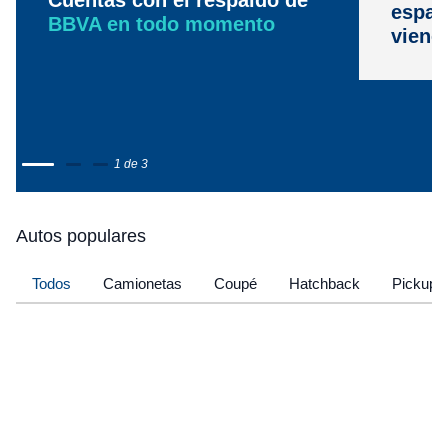
Cuentas con el respaldo de
espac
BBVA en todo momento
viene
1 de 3
Autos populares
Todos
Camionetas
Coupé
Hatchback
Pickup