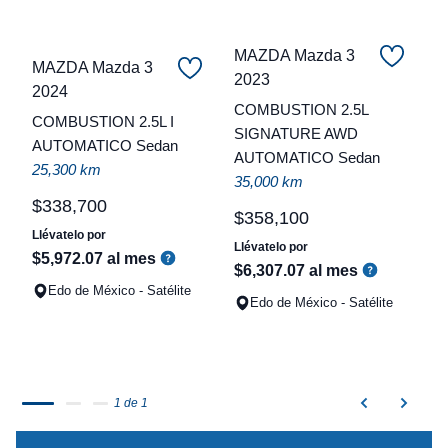
MAZDA Mazda 3
MAZDA Mazda 3
C
2023
2024
COMBUSTION 2.5L
t
COMBUSTION 2.5L I
SIGNATURE AWD
AUTOMATICO Sedan
a
AUTOMATICO Sedan
25,300 km
q
35,000 km
$
338
,
700
$
358
,
100
Llévatelo por
Llévatelo por
$
5
,
972
.
07
al mes
$
6
,
307
.
07
al mes
Edo de México - Satélite
Edo de México - Satélite
1 de 1