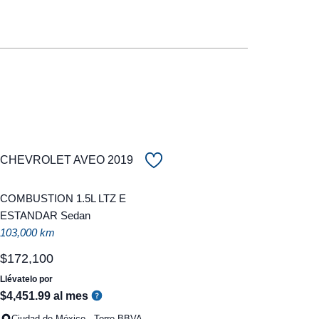
CHEVROLET AVEO 2019
COMBUSTION 1.5L LTZ E
ESTANDAR Sedan
103,000 km
$
172
,
100
Llévatelo por
$
4
,
451
.
99
al mes
Ciudad de México - Torre BBVA