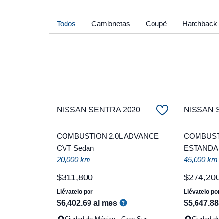
Todos
Camionetas
Coupé
Hatchback
NISSAN SENTRA 2020
NISSAN 
COMBUSTION 2.0L ADVANCE
COMBUST
CVT Sedan
ESTANDA
20,000 km
45,000 km
$
311
,
800
$
274
,
20
Llévatelo por
Llévatelo po
$
6
,
402
.
69
al mes
$
5
,
647
.
88
Ciudad de México - Gran Sur
Ciudad de