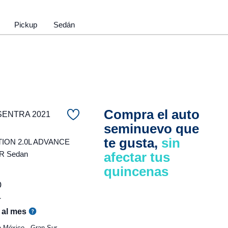
Pickup
Sedán
Compra el auto
SENTRA 2021
seminuevo que
te gusta,
sin
ION 2.0L ADVANCE
R Sedan
afectar tus
quincenas
0
r
al mes
 México - Gran Sur