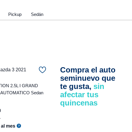
Pickup
Sedán
Compra el auto
zda 3 2021
seminuevo que
te gusta,
sin
ON 2.5L I GRAND
 AUTOMATICO Sedan
afectar tus
quincenas
0
r
al mes