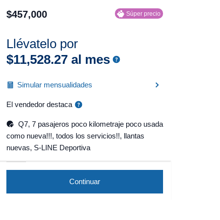
$
457
,
000
Súper precio
Llévatelo por
$
11
,
528
.
27
al mes
Simular mensualidades
El vendedor destaca
Q7, 7 pasajeros poco kilometraje poco usada
como nueva!!!, todos los servicios!!, llantas
nuevas, S-LINE Deportiva
Continuar