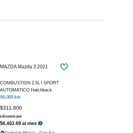
MAZDA Mazda 3 2021
COMBUSTION 2.5L I SPORT
AUTOMATICO Hatchback
56,000 km
$
311
,
800
Llévatelo por
$
6
,
402
.
69
al mes
Ciudad de México - Gran Sur