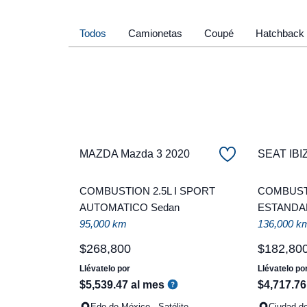
Todos
Camionetas
Coupé
Hatchback
MAZDA Mazda 3 2020
SEAT IBI
COMBUSTION 2.5L I SPORT
COMBUSTI
AUTOMATICO Sedan
ESTANDAR
95,000 km
136,000 k
$
268
,
800
$
182
,
80
Llévatelo por
Llévatelo po
$
5
,
539
.
47
al mes
$
4
,
717
.
76
Edo de México - Satélite
Ciudad de