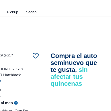
Pickup
Sedán
Compra el auto
ZA 2017
seminuevo que
te gusta,
sin
ON 1.6L STYLE
 Hatchback
afectar tus
m
quincenas
0
r
al mes
 México - Gran Sur