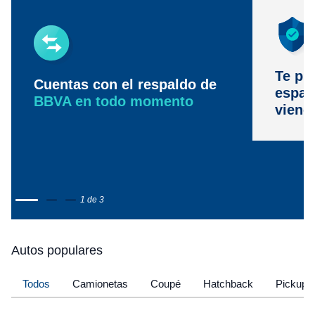
Te pr
Cuentas con el respaldo de
espac
BBVA en todo momento
viene
1 de 3
Autos populares
Todos
Camionetas
Coupé
Hatchback
Pickup