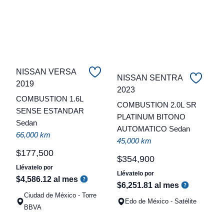
NISSAN VERSA
NISSAN SENTRA
2019
C
2023
COMBUSTION 1.6L
COMBUSTION 2.0L SR
t
SENSE ESTANDAR
PLATINUM BITONO
Sedan
a
AUTOMATICO Sedan
66,000 km
q
45,000 km
$
177
,
500
$
354
,
900
Llévatelo por
Llévatelo por
$
4
,
586
.
12
al mes
$
6
,
251
.
81
al mes
Ciudad de México - Torre
Edo de México - Satélite
BBVA