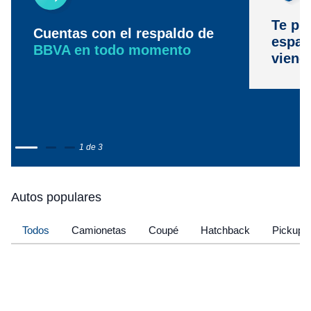
Te pr
Cuentas con el respaldo de
espac
BBVA en todo momento
viene
1 de 3
Autos populares
Todos
Camionetas
Coupé
Hatchback
Pickup