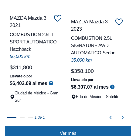
MAZDA Mazda 3
MAZDA Mazda 3
2021
C
2023
COMBUSTION 2.5L I
COMBUSTION 2.5L
t
SPORT AUTOMATICO
SIGNATURE AWD
Hatchback
a
AUTOMATICO Sedan
56,000 km
q
35,000 km
$
311
,
800
$
358
,
100
Llévatelo por
Llévatelo por
$
6
,
402
.
69
al mes
$
6
,
307
.
07
al mes
Ciudad de México - Gran
Edo de México - Satélite
Sur
1 de 1
Ver más